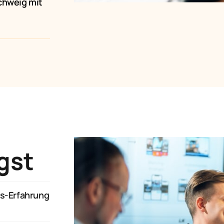
chweig mit 
gst
s-Erfahrung 