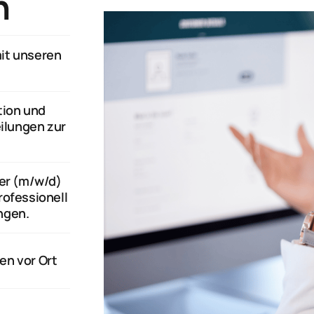
n
it unseren 
ion und 
lungen zur 
er (m/w/d) 
ofessionell 
ngen.
en vor Ort