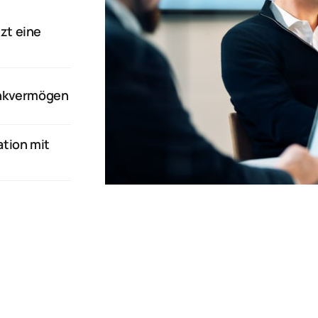
t eine 
enkvermögen
tion mit 