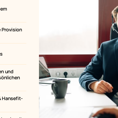
nem 
Provision 
ns
n und 
önlichen 
 Hansefit-