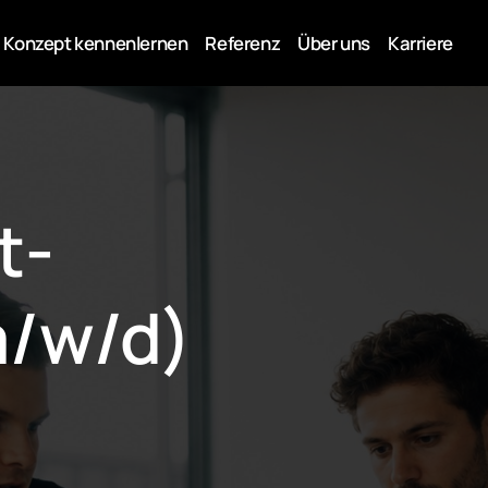
Konzept kennenlernen
Referenz
Über uns
Karriere
t-
/w/d) 