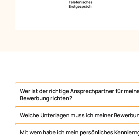
Wer ist der richtige Ansprechpartner für mei
Bewerbung richten? 
Dein erster Ansprechpartner wird unser Recruiterin 
Welche Unterlagen muss ich meiner Bewerbu
gerne direkt an sie. Wenn du mit einem anderen Kolle
an. Die Hauptsache ist, dass wir zusammen kommen.
Das Wichtigste ist, dass wir uns abstimmen. Dafür 
Mit wem habe ich mein persönliches Kennler
deine Kontaktdaten, wie Mailadresse und Telefonnum