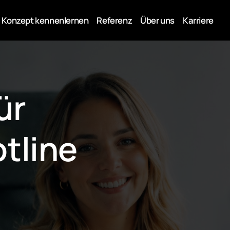
Konzept kennenlernen
Referenz
Über uns
Karriere
r 
tline